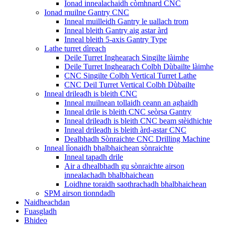
Ionad innealachaidh còmhnard CNC
Ionad muilne Gantry CNC
Inneal muilleidh Gantry le uallach trom
Inneal bleith Gantry aig astar àrd
Inneal bleith 5-axis Gantry Type
Lathe turret dìreach
Deile Turret Inghearach Singilte làimhe
Deile Turret Inghearach Colbh Dùbailte làimhe
CNC Singilte Colbh Vertical Turret Lathe
CNC Deil Turret Vertical Colbh Dùbailte
Inneal drileadh is bleith CNC
Inneal muilnean tollaidh ceann an aghaidh
Inneal drile is bleith CNC seòrsa Gantry
Inneal drileadh is bleith CNC beam stèidhichte
Inneal drileadh is bleith àrd-astar CNC
Dealbhadh Sònraichte CNC Drilling Machine
Inneal lìonaidh bhalbhaichean sònraichte
Inneal tapadh drile
Air a dhealbhadh gu sònraichte airson
innealachadh bhalbhaichean
Loidhne toraidh saothrachadh bhalbhaichean
SPM airson tionndadh
Naidheachdan
Fuasgladh
Bhideo