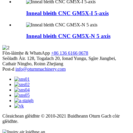
Inneal bleith CNC GM5X-I 5-axis
Inneal bleith CNC GM5X-N 5 axis
Fòn-làimhe & WhatsApp
+86 136 6166 0678
Seòladh
Àir. 128, Togalach 20, Ionad Yungu, Sgìre Jiangbei,
Cathair Ningbo, Roinn Zhejiang
Post-d
info@oturnmachinery.com
Còraichean glèidhte © 2010-2021 Buidheann Oturn Gach còir
glèidhte.