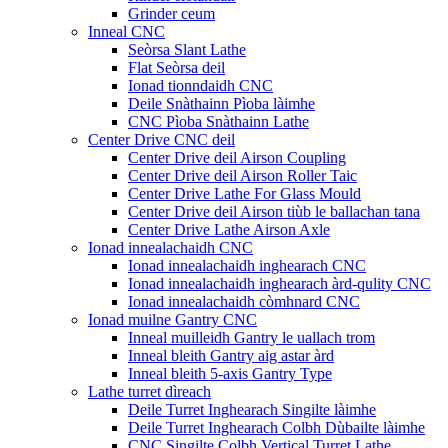
Grinder ceum
Inneal CNC
Seòrsa Slant Lathe
Flat Seòrsa deil
Ionad tionndaidh CNC
Deile Snàthainn Pìoba làimhe
CNC Pìoba Snàthainn Lathe
Center Drive CNC deil
Center Drive deil Airson Coupling
Center Drive deil Airson Roller Taic
Center Drive Lathe For Glass Mould
Center Drive deil Airson tiùb le ballachan tana
Center Drive Lathe Airson Axle
Ionad innealachaidh CNC
Ionad innealachaidh inghearach CNC
Ionad innealachaidh inghearach àrd-qulity CNC
Ionad innealachaidh còmhnard CNC
Ionad muilne Gantry CNC
Inneal muilleidh Gantry le uallach trom
Inneal bleith Gantry aig astar àrd
Inneal bleith 5-axis Gantry Type
Lathe turret dìreach
Deile Turret Inghearach Singilte làimhe
Deile Turret Inghearach Colbh Dùbailte làimhe
CNC Singilte Colbh Vertical Turret Lathe