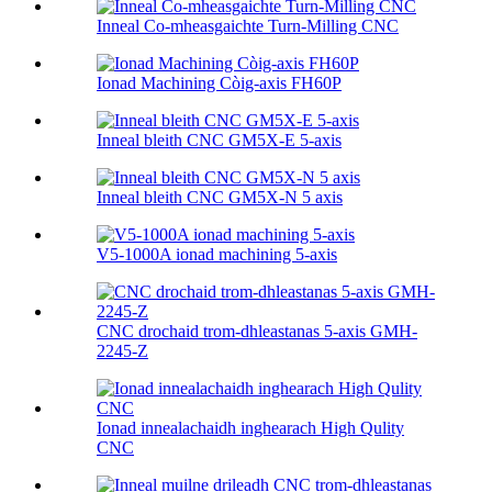
Inneal Co-mheasgaichte Turn-Milling CNC
Ionad Machining Còig-axis FH60P
Inneal bleith CNC GM5X-E 5-axis
Inneal bleith CNC GM5X-N 5 axis
V5-1000A ionad machining 5-axis
CNC drochaid trom-dhleastanas 5-axis GMH-
2245-Z
Ionad innealachaidh inghearach High Qulity
CNC