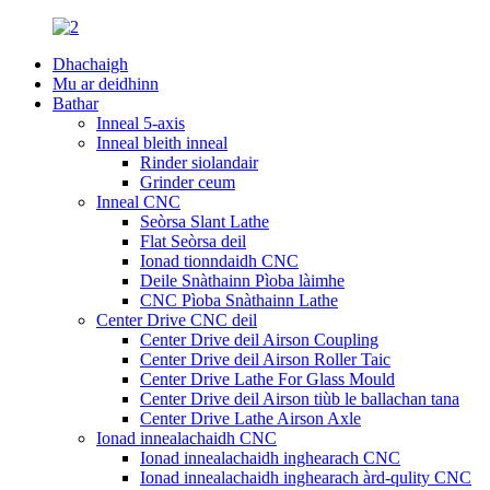
Dhachaigh
Mu ar deidhinn
Bathar
Inneal 5-axis
Inneal bleith inneal
Rinder siolandair
Grinder ceum
Inneal CNC
Seòrsa Slant Lathe
Flat Seòrsa deil
Ionad tionndaidh CNC
Deile Snàthainn Pìoba làimhe
CNC Pìoba Snàthainn Lathe
Center Drive CNC deil
Center Drive deil Airson Coupling
Center Drive deil Airson Roller Taic
Center Drive Lathe For Glass Mould
Center Drive deil Airson tiùb le ballachan tana
Center Drive Lathe Airson Axle
Ionad innealachaidh CNC
Ionad innealachaidh inghearach CNC
Ionad innealachaidh inghearach àrd-qulity CNC