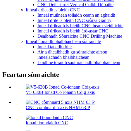
CNC Deil Turret Vertical Colbh Dùbailte
Inneal drileadh is bleith CNC
Inneal muilnean tollaidh ceann an aghaidh
Inneal drile is bleith CNC seòrsa Gantry
Inneal drileadh is bleith CNC beam stèidhichte
Inneal drileadh is bleith àrd-astar CNC
Dealbhadh Sònraichte CNC Drilling Machine
Inneal lìonaidh bhalbhaichean sònraichte
Inneal tapadh drile
Air a dhealbhadh gu sònraichte airson
innealachadh bhalbhaichean
Loidhne toraidh saothrachadh bhalbhaichean
Feartan sònraichte
V5-630B Ionad Co-ionann Còig-axis
CNC còmhnard 5-axis NHM-63-P
Ionad tionndaidh CNC