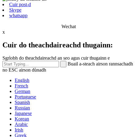
Cuir post-d
Skype
whatsapp
Wechat
x
Cuir do theachdaireachd thugainn:
Sgrìobh do theachdaireachd an seo agus cuir thugainn e
Buail a-steach airson rannsachadh
no ESC airson dùnadh
English
French
German
Portuguese
Spanish
Russian
Japanese
Korean
Arabic
Irish
Greek