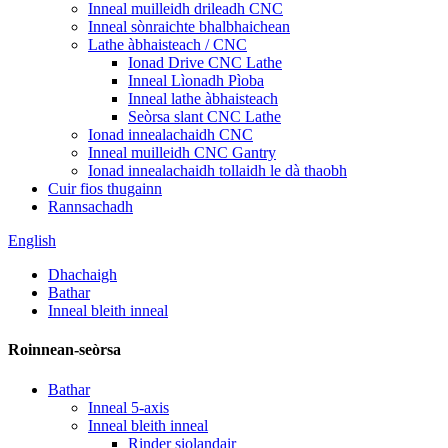
Inneal muilleidh drileadh CNC
Inneal sònraichte bhalbhaichean
Lathe àbhaisteach / CNC
Ionad Drive CNC Lathe
Inneal Lìonadh Pìoba
Inneal lathe àbhaisteach
Seòrsa slant CNC Lathe
Ionad innealachaidh CNC
Inneal muilleidh CNC Gantry
Ionad innealachaidh tollaidh le dà thaobh
Cuir fios thugainn
Rannsachadh
English
Dhachaigh
Bathar
Inneal bleith inneal
Roinnean-seòrsa
Bathar
Inneal 5-axis
Inneal bleith inneal
Rinder siolandair