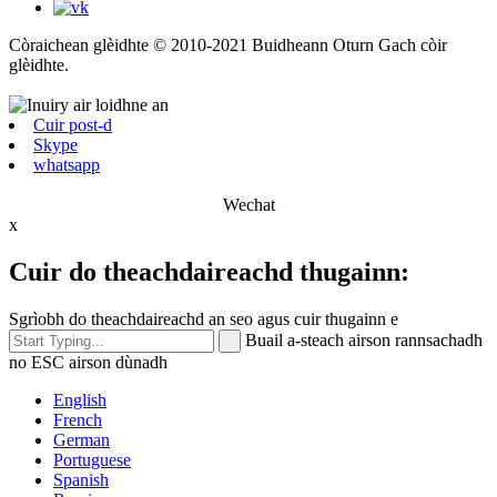
Còraichean glèidhte © 2010-2021 Buidheann Oturn Gach còir
glèidhte.
Cuir post-d
Skype
whatsapp
Wechat
x
Cuir do theachdaireachd thugainn:
Sgrìobh do theachdaireachd an seo agus cuir thugainn e
Buail a-steach airson rannsachadh
no ESC airson dùnadh
English
French
German
Portuguese
Spanish