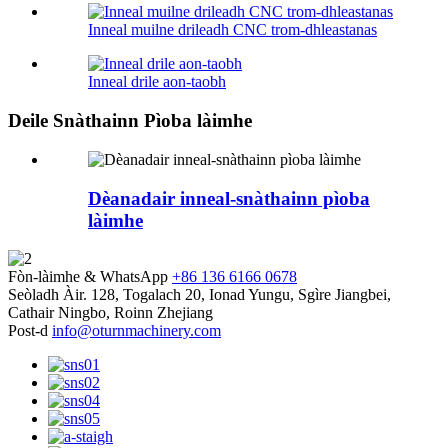
Inneal muilne drileadh CNC trom-dhleastanas
Inneal drile aon-taobh
Deile Snàthainn Pìoba làimhe
Dèanadair inneal-snàthainn pìoba
làimhe
Fòn-làimhe & WhatsApp
+86 136 6166 0678
Seòladh
Àir. 128, Togalach 20, Ionad Yungu, Sgìre Jiangbei,
Cathair Ningbo, Roinn Zhejiang
Post-d
info@oturnmachinery.com