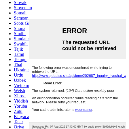
Slovak
Slovenian
Somali
Samoan
Scots Gaelic
Shona
Sindhi
Sundanese
Swahili
Tajik
Tamil
Telugu
Thai
Ukrainian
Urdu
Uzbek
Vietnamese
Welsh
Xhosa
Yiddish
Yoruba
Zulu
Kinyarwanda
Tatar
Oriya