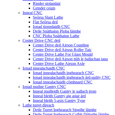
Rinder siolandair
Grinder ceum
Inneal CNC
Seòrsa Slant Lathe
Flat Seòrsa deil
Ionad tionndaidh CNC
Deile Snàthainn Pìoba làimhe
CNC Pìoba Snàthainn Lathe
Center Drive CNC deil
Center Drive deil Airson Coupling
Center Drive deil Airson Roller Taic
Center Drive Lathe For Glass Mould
Center Drive deil Airson tiùb le ballachan tana
Center Drive Lathe Airson Axle
Ionad innealachaidh CNC
Ionad innealachaidh inghearach CNC
Ionad innealachaidh inghearach àrd-qulity CNC
Ionad innealachaidh còmhnard CNC
Ionad muilne Gantry CNC
Inneal muilleidh Gantry le uallach trom
Inneal bleith Gantry aig astar àrd
Inneal bleith 5-axis Gantry Type
Lathe turret dìreach
Deile Turret Inghearach Singilte làimhe
Deile Turret Inghearach Colbh Dùbailte làimhe