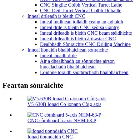
CNC Singilte Colbh Vertical Turret Lathe
CNC Deil Turret Vertical Colbh Dùbailte
Inneal drileadh is bleith CNC
Inneal muilnean tollaidh ceann an aghaidh
Inneal drile is bleith CNC seòrsa Gantry
Inneal drileadh is bleith CNC beam stèidhichte
Inneal drileadh is bleith àrd-astar CNC
Dealbhadh Sònraichte CNC Drilling Machine
Inneal lìonaidh bhalbhaichean sònraichte
Inneal tapadh drile
Air a dhealbhadh gu sònraichte airson
innealachadh bhalbhaichean
Loidhne toraidh saothrachadh bhalbhaichean
Feartan sònraichte
V5-630B Ionad Co-ionann Còig-axis
CNC còmhnard 5-axis NHM-63-P
Ionad tionndaidh CNC