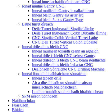
Ionad innealachaidh còmhnard CNC
Ionad muilne Gantry CNC
Inneal muilleidh Gantry le uallach trom
Inneal bleith Gantry aig astar àrd
Inneal bleith 5-axis Gantry Type
Lathe turret dìreach
Deile Turret Inghearach Singilte làimhe
Deile Turret Inghearach Colbh Dùbailte làimhe
CNC Singilte Colbh Vertical Turret Lathe
CNC Deil Turret Vertical Colbh Dùbailte
Inneal drileadh is bleith CNC
Inneal muilnean tollaidh ceann an aghaidh
Inneal drile is bleith CNC seòrsa Gantry
Inneal drileadh is bleith CNC beam stèidhichte
Inneal drileadh is bleith àrd-astar CNC
Dealbhadh Sònraichte CNC Drilling Machine
Inneal lìonaidh bhalbhaichean sònraichte
Inneal tapadh drile
Air a dhealbhadh gu sònraichte airson
innealachadh bhalbhaichean
Loidhne toraidh saothrachadh bhalbhaichean
SPM airson tionndadh
Naidheachdan
Fuasgladh
Bhideo