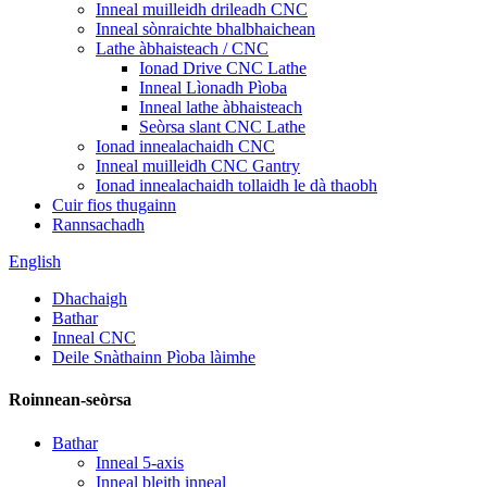
Inneal muilleidh drileadh CNC
Inneal sònraichte bhalbhaichean
Lathe àbhaisteach / CNC
Ionad Drive CNC Lathe
Inneal Lìonadh Pìoba
Inneal lathe àbhaisteach
Seòrsa slant CNC Lathe
Ionad innealachaidh CNC
Inneal muilleidh CNC Gantry
Ionad innealachaidh tollaidh le dà thaobh
Cuir fios thugainn
Rannsachadh
English
Dhachaigh
Bathar
Inneal CNC
Deile Snàthainn Pìoba làimhe
Roinnean-seòrsa
Bathar
Inneal 5-axis
Inneal bleith inneal