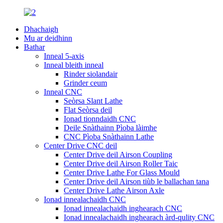
Dhachaigh
Mu ar deidhinn
Bathar
Inneal 5-axis
Inneal bleith inneal
Rinder siolandair
Grinder ceum
Inneal CNC
Seòrsa Slant Lathe
Flat Seòrsa deil
Ionad tionndaidh CNC
Deile Snàthainn Pìoba làimhe
CNC Pìoba Snàthainn Lathe
Center Drive CNC deil
Center Drive deil Airson Coupling
Center Drive deil Airson Roller Taic
Center Drive Lathe For Glass Mould
Center Drive deil Airson tiùb le ballachan tana
Center Drive Lathe Airson Axle
Ionad innealachaidh CNC
Ionad innealachaidh inghearach CNC
Ionad innealachaidh inghearach àrd-qulity CNC