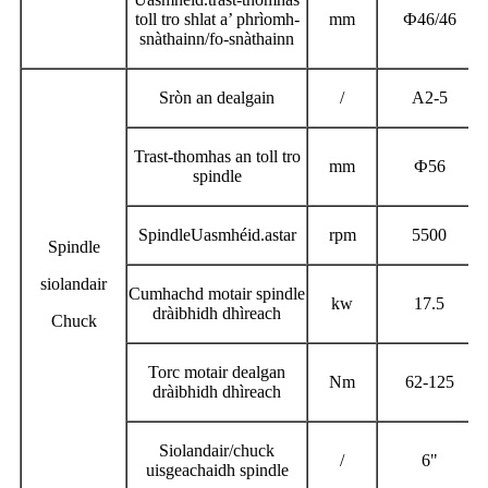
toll tro shlat a’ phrìomh-
mm
Ф
46/46
snàthainn/fo-snàthainn
Sròn an dealgain
/
A2-5
Trast-thomhas an toll tro
mm
Ф
56
spindle
Spindle
Uasmhéid.
astar
rpm
5500
Spindle
siolandair
Cumhachd motair spindle
kw
17.5
dràibhidh dhìreach
Chuck
Torc motair dealgan
Nm
62-125
dràibhidh dhìreach
Siolandair/chuck
/
6"
uisgeachaidh spindle