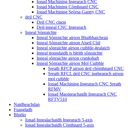
Ionad Machining Ingearach CNC
Ionad Machining Còmhnard CNC
Ionad Machining Seòrsa Gantry CNC
deil CNC
Deil CNC claon
Deil-inneal CNC Ingearach
Inneal Sònraichte
Inneal Sònraichte airson Bhalbhaichean
Inneal Sònraichte airson Aiseil Cùil
Inneal sònraichte airson cuibhle-itealaich
Inneal tionndaidh is bleith sònraichte
Inneal sònraichte airson crankshaft
Inneal Sònraichte airson Mol Cuibhle
Sreath RFCP airson deil chòmhnard CNC
Sreath RFCL deil CNC inghearach airson
mol cuibhle
Ionad Machining Ingearach CNC Sreath
RFMV
Ionad Maoineachaidh Ingearach CNC
RFTV510
Naidheachdan
Fuasgladh
Bhidio
Ionad Innealachaidh Ingearach 5-axis
Ionad Innealachaidh Còmhnard 5-axis