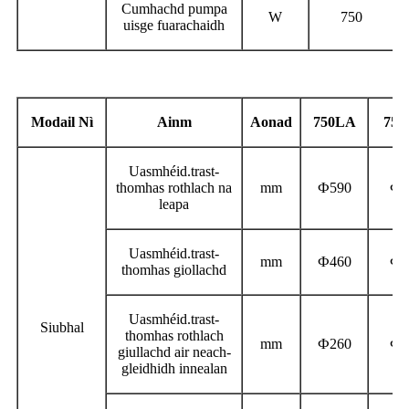
Cumhachd pumpa
W
750
uisge fuarachaidh
Modail Nì
Ainm
Aonad
750LA
75
Uasmhéid.
trast-
thomhas rothlach na
mm
Ф
590
Ф
6
leapa
Uasmhéid.
trast-
mm
Ф
460
Ф
4
thomhas giollachd
Uasmhéid.
trast-
Siubhal
thomhas rothlach
mm
Ф
260
Ф
3
giullachd air neach-
gleidhidh innealan