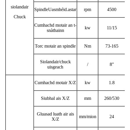
siolandair
Spindle
Uasmhéid.
astar
rpm
4500
Chuck
Cumhachd motair an t-
kw
11/15
snàthainn
Torc motair an spindle
Nm
73-165
Siolandair/chuck
/
8"
uisgeach
Cumhachd motair X/Z
kw
1.8
Siubhal ais X/Z
mm
260/530
Gluasad luath air ais
mm/mion
24
X/Z