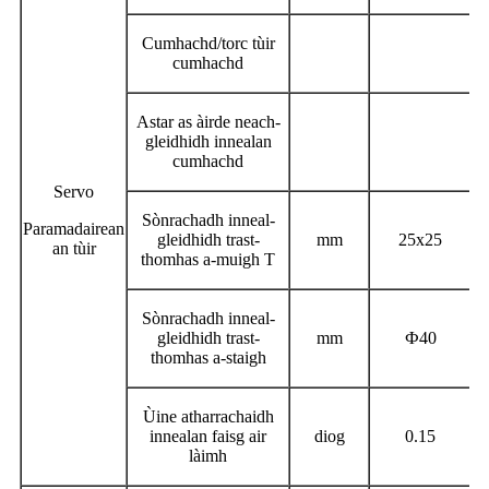
Cumhachd/torc tùir
cumhachd
Astar as àirde neach-
gleidhidh innealan
cumhachd
Servo
Sònrachadh inneal-
Paramadairean
gleidhidh trast-
mm
25x25
an tùir
thomhas a-muigh T
Sònrachadh inneal-
gleidhidh trast-
mm
Ф
40
thomhas a-staigh
Ùine atharrachaidh
innealan faisg air
diog
0.15
làimh