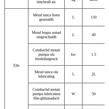
timcheall air.
Meud tanca lionn
L
150
gearraidh
Meud bogsa aonad
L
40
uisgeachaidh
Cumhachd motair
pumpa ola
kw
1.5
hiodrálaigeach
Eile
Meud tanca ola
L
2L
lubricating
Cumhachd motair
pumpa lubrication
W
50
fèin-ghluasadach