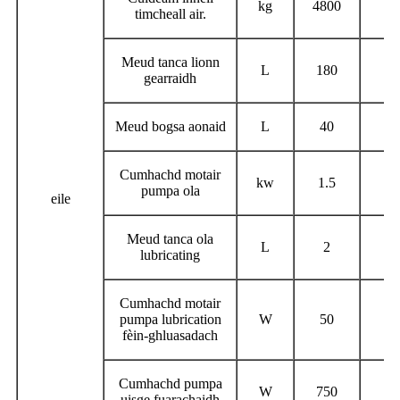
kg
4800
51
timcheall air.
Meud tanca lionn
L
180
1
gearraidh
Meud bogsa aonaid
L
40
4
Cumhachd motair
kw
1.5
1
pumpa ola
eile
Meud tanca ola
L
2
lubricating
Cumhachd motair
pumpa lubrication
W
50
5
fèin-ghluasadach
Cumhachd pumpa
W
750
7
uisge fuarachaidh