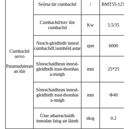
Seòrsa tùr cumhachd
/
BMT55-12T
Cumhachd/torc tùir
Kw
5.5/35
cumhachd
Neach-gleidhidh inneal
rpm
6000
cumhachd
Uasmhéid.
astar
Cumhachd
servo
Sònrachaidhean inneal-
Paramadairean
gleidhidh trast-thomhas
mm
25*25
an tùir
a-muigh
Sònrachaidhean inneal-
gleidhidh trast-thomhas
mm
Ф
40
a-staigh
Ùine atharrachaidh
diog
0.2
innealan faisg air làimh