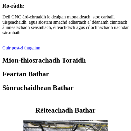
Ro-ràdh:
Deil CNC àrd-chruaidh le dealgan mionaideach, stoc earbaill
uisgeachaidh, agus siostam smachd adhartach a’ dèanamh cinnteach
à innealachadh seasmhach, èifeachdach agus crìochnachadh uachdar
sàr-mhath.
Cuir post-d thugainn
Mion-fhiosrachadh Toraidh
Feartan Bathar
Sònrachaidhean Bathar
Rèiteachadh Bathar