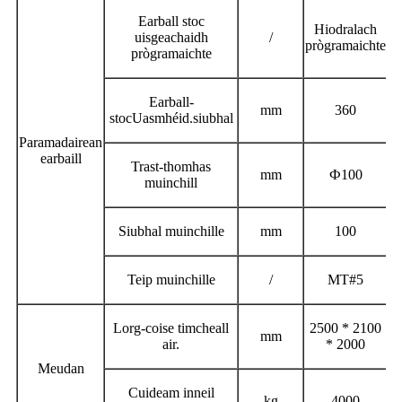
Earball stoc
Hiodralach
uisgeachaidh
/
prògramaichte
prògramaichte
Earball-
mm
360
stoc
Uasmhéid.
siubhal
Paramadairean
earbaill
Trast-thomhas
mm
Ф
100
muinchill
Siubhal muinchille
mm
100
Teip muinchille
/
MT#5
Lorg-coise timcheall
2500 * 2100
mm
air.
* 2000
Meudan
Cuideam inneil
kg
4000