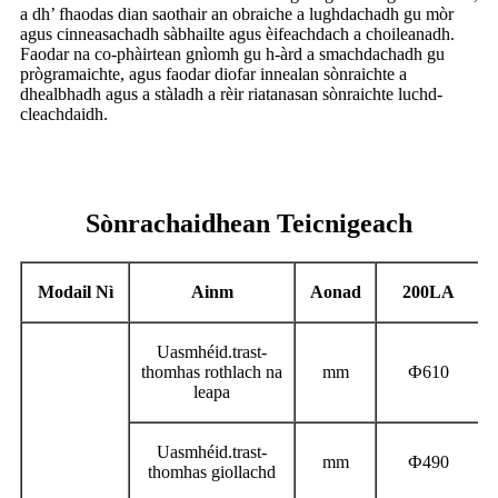
a dh’ fhaodas dian saothair an obraiche a lughdachadh gu mòr
agus cinneasachadh sàbhailte agus èifeachdach a choileanadh.
Faodar na co-phàirtean gnìomh gu h-àrd a smachdachadh gu
prògramaichte, agus faodar diofar innealan sònraichte a
dhealbhadh agus a stàladh a rèir riatanasan sònraichte luchd-
cleachdaidh.
Sònrachaidhean Teicnigeach
Modail Nì
Ainm
Aonad
200LA
Uasmhéid.
trast-
thomhas rothlach na
mm
Ф
610
leapa
Uasmhéid.
trast-
mm
Ф
490
thomhas giollachd