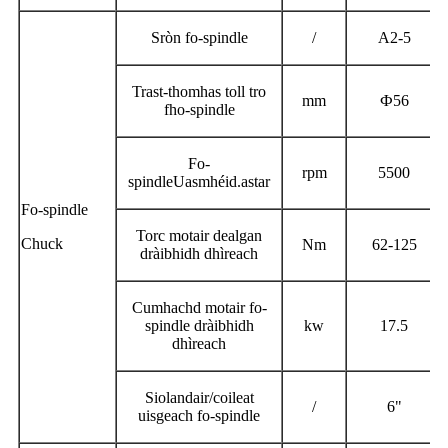
Sròn fo-spindle
/
A2-5
Trast-thomhas toll tro
mm
Ф
56
fho-spindle
Fo-
rpm
5500
spindle
Uasmhéid.
astar
Fo-spindle
Torc motair dealgan
Chuck
Nm
62-125
dràibhidh dhìreach
Cumhachd motair fo-
spindle dràibhidh
kw
17.5
dhìreach
Siolandair/coileat
/
6"
uisgeach fo-spindle