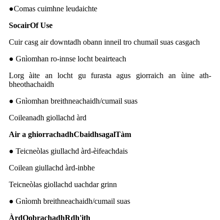
●
Comas cuimhne leudaichte
Socair
O
f
U
se
Cuir casg air downtadh obann inneil tro chumail suas casgach
● Gnìomhan ro-innse locht beairteach
Lorg àite an locht gu furasta agus giorraich an ùine ath-
bheothachaidh
● Gnìomhan breithneachaidh/cumail suas
Coileanadh giollachd àrd
Air a ghiorrachadh
C
baidhsagal
T
àm
● Teicneòlas giullachd àrd-èifeachdais
Coilean giullachd àrd-inbhe
Teicneòlas giollachd uachdar grinn
● Gnìomh breithneachaidh/cumail suas
Àrd
O
obrachadh
R
dh'ith