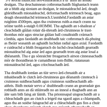
’S e seòrsa muinchill neo-eisimeileach a th’ anns an aonad
dealgan. Tha deuchainnean cothromachaidh fiùghantach teann
air a bhith aig siostam an dealgan, le mionaideachd àrd, deagh
ghleidheadh ​​mionaideachd, deformachadh teirmeach beag, agus
deagh sheasmhachd teirmeach.
Uasmhéid.
Faodaidh an astar
ruighinn 4500rpm, agus tha cruinneas ruith-a-mach ceann na
sròine taobh a-staigh 0.003MM. Tha aghaidh an t-shailean a’
cleachdadh giùlan rolair dà-shreath àrd-chruinneas le trast-
thomhas mòr agus structar giùlan ball conaltraidh ceàrnach
còmhla, agus faodaidh an dealbhadh taic cothromach dà-phuing
as fheàrr seasamh an aghaidh luchdan radial agus axial. Faodaidh
e cuideachd a bhith freagarrach do luchd-cleachdaidh gearradh
mionaideachd aig astar àrd agus gearradh trom aig astar ìosal a
dhèanamh. Tha e gu sònraichte freagarrach airson cinneasachadh
mòr de thoraidhean le cumaidhean iom-fhillte, riatanasan
mionaideachd àrd, agus crìochnachadh àrd.
Tha dealbhadh iomlan an tùir servo àrd-chruaidh air a
mhaidseadh le clutch àrd-chruinneas gus dèanamh cinnteach à
cruinneas suidheachaidh agus cruinneas suidheachaidh ath-
aithris. Bidh motair servo a’ draibheadh ​​ceann an gearradair gus
rothladh anns an dà stiùireadh no an inneal a thaghadh ann an
àite sam bith faisg air làimh. Tha prionnsapal uisgeachaidh air a
chleachdadh gus an clutch a leigeil ma sgaoil agus a chlampadh,
agus tha an suidse faisgeachd air a chleachdadh gus fios a chuir