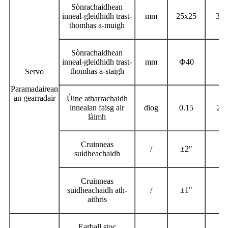
Sònrachaidhean
inneal-gleidhidh trast-
mm
25x25
3.7
thomhas a-muigh
Sònrachaidhean
inneal-gleidhidh trast-
mm
Ф
40
60
thomhas a-staigh
Servo
Paramadairean
an gearradair
Ùine atharrachaidh
innealan faisg air
diog
0.15
25
làimh
Cruinneas
/
±2"
Ф
suidheachaidh
Cruinneas
suidheachaidh ath-
/
±1"
0.
aithris
Earball stoc