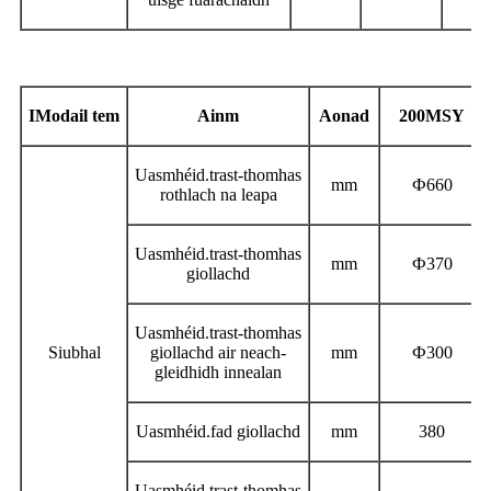
I
Modail tem
Ainm
Aonad
200MSY
Uasmhéid.
trast-thomhas
mm
Ф
660
rothlach na leapa
Uasmhéid.
trast-thomhas
mm
Ф
370
giollachd
Uasmhéid.
trast-thomhas
Siubhal
giollachd air neach-
mm
Ф
300
gleidhidh innealan
Uasmhéid.
fad giollachd
mm
380
Uasmhéid.
trast-thomhas