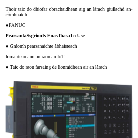
Thoir taic do dhiofar obrachaidhean aig an làrach giullachd an-
còmhnaidh
●FANUC
Pearsanta
S
sgrion
I
s
E
nas fhasa
T
o
U
se
● Gnìomh pearsanaichte àbhaisteach
Iomairtean ann an raon an IoT
● Taic do raon farsaing de lìonraidhean air an làrach