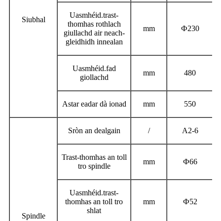
Uasmhéid.
trast-
Siubhal
thomhas rothlach
mm
Ф
230
giullachd air neach-
gleidhidh innealan
Uasmhéid.
fad
mm
480
giollachd
Astar eadar dà ionad
mm
550
Sròn an dealgain
/
A2-6
Trast-thomhas an toll
mm
Ф
66
tro spindle
Uasmhéid.
trast-
thomhas an toll tro
mm
Ф
52
shlat
Spindle