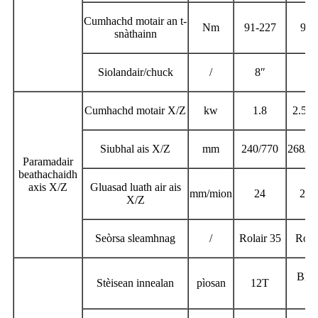
Cumhachd motair an t-
Nm
91-227
91-
snàthainn
Siolandair/chuck
/
8
″
8
Cumhachd motair X/Z
kw
1.8
2.5/2
Siubhal ais X/Z
mm
240/770
268/7
Paramadair
beathachaidh
axis X/Z
Gluasad luath air ais
mm/mion
24
24/
X/Z
Seòrsa sleamhnag
/
Rolair 35
Rola
BMT
Stèisean innealan
pìosan
12T
1