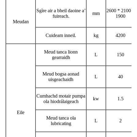
Sgìre air a bheil daoine a’
2600 * 2100 *
mm
fuireach.
1900
Meudan
Cuideam inneil.
kg
4200
Meud tanca lionn
L
150
gearraidh
Meud bogsa aonad
L
40
uisgeachaidh
Cumhachd motair pumpa
kw
1.5
ola hiodrálaigeach
Eile
Meud tanca ola
L
2
lubricating