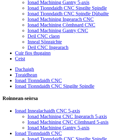
Ionad Machining Gantry 5-axis
Ionad Tionndaidh CNC Singilte Spindle
Ionad Tionndaidh CNC Spindle Dùbailte
Ionad Machining Ingearach CNC
Ionad Machining Còmhnard CNC
Ionad Machining Gantry CNC
Deil CNC claon
Inneal Sònraichte
Deil CNC Ingearach
Cuir fios thugainn
Ceist
Dachaigh
Toraidhean
Ionad Tionndaidh CNC
Ionad Tionndaidh CNC Singilte Spindle
Roinnean-seòrsa
Ionad Innealachaidh CNC 5-axis
Ionad Machining CNC Ingearach 5-axis
Ionad Machining CNC Còmhnard 5-axis
Ionad Machining Gantry 5-axis
Ionad Tionndaidh CNC
Ionad Tionndaidh CNC Singilte Spindle