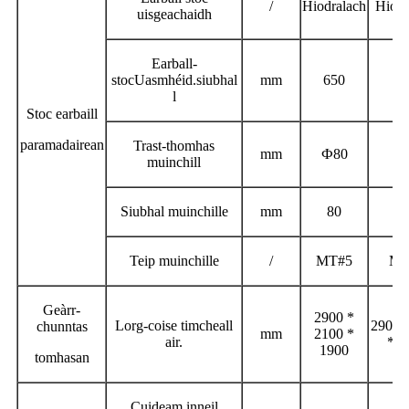
/
Hiodralach
Hiodr
uisgeachaidh
Earball-
stoc
Uasmhéid.
siubhal
mm
650
Ф
l
Stoc earbaill
paramadairean
Trast-thomhas
mm
Ф
80
8
muinchill
Siubhal muinchille
mm
80
6
Teip muinchille
/
MT#5
MT
Geàrr-
2900 *
Lorg-coise timcheall
2900 
chunntas
mm
2100 *
air.
* 1
1900
tomhasan
Cuideam inneil