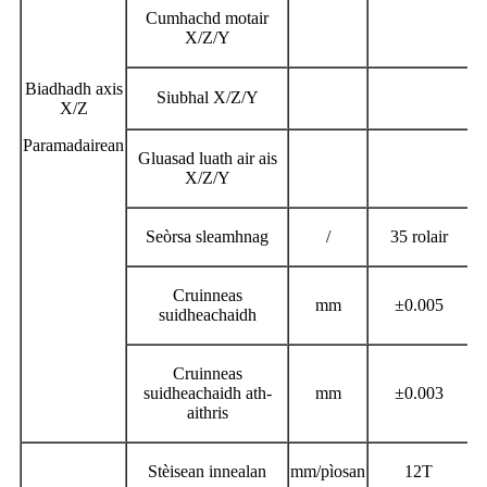
Cumhachd motair
X/Z/Y
Biadhadh axis
Siubhal X/Z/Y
2
X/Z
Paramadairean
Gluasad luath air ais
X/Z/Y
Seòrsa sleamhnag
/
35 rolair
Cruinneas
mm
±0.005
suidheachaidh
Cruinneas
suidheachaidh ath-
mm
±
0.003
aithris
Stèisean innealan
mm/pìosan
12T