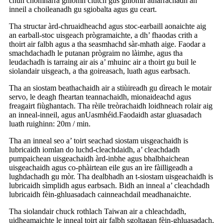
chun chomharra gnìomh clutch gus gnìomh atharrachadh an
inneil a choileanadh gu sgiobalta agus gu ceart.
Tha structar àrd-chruaidheachd agus stoc-earbaill aonaichte aig
an earball-stoc uisgeach prògramaichte, a dh’ fhaodas crith a
thoirt air falbh agus a tha seasmhachd sàr-mhath aige. Faodar a
smachdachadh le putanan prògraim no làimhe, agus tha
leudachadh is tarraing air ais a’ mhuinc air a thoirt gu buil le
siolandair uisgeach, a tha goireasach, luath agus earbsach.
Tha an siostam beathachaidh air a stiùireadh gu dìreach le motair
servo, le deagh fheartan teannachaidh, mionaideachd agus
freagairt fiùghantach. Tha rèile treòrachaidh loidhneach rolair aig
an inneal-inneil, agus an
Uasmhéid.
Faodaidh astar gluasadach
luath ruighinn: 20m / min.
Tha an inneal seo a’ toirt seachad siostam uisgeachaidh is
lubricaidh iomlan do luchd-cleachdaidh, a’ cleachdadh
pumpaichean uisgeachaidh àrd-inbhe agus bhalbhaichean
uisgeachaidh agus co-phàirtean eile gus an ìre fàilligeadh a
lughdachadh gu mòr. Tha dealbhadh an t-siostam uisgeachaidh is
lubricaidh sìmplidh agus earbsach. Bidh an inneal a’ cleachdadh
lubricaidh fèin-ghluasadach cainneachdail meadhanaichte.
Tha siolandair chuck rothlach Taiwan air a chleachdadh,
uidheamaichte le inneal toirt air falbh sgoltagan fèin-ghluasadach,