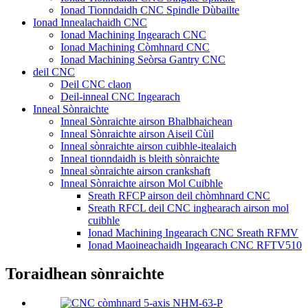
Ionad Tionndaidh CNC Spindle Dùbailte
Ionad Innealachaidh CNC
Ionad Machining Ingearach CNC
Ionad Machining Còmhnard CNC
Ionad Machining Seòrsa Gantry CNC
deil CNC
Deil CNC claon
Deil-inneal CNC Ingearach
Inneal Sònraichte
Inneal Sònraichte airson Bhalbhaichean
Inneal Sònraichte airson Aiseil Cùil
Inneal sònraichte airson cuibhle-itealaich
Inneal tionndaidh is bleith sònraichte
Inneal sònraichte airson crankshaft
Inneal Sònraichte airson Mol Cuibhle
Sreath RFCP airson deil chòmhnard CNC
Sreath RFCL deil CNC inghearach airson mol
cuibhle
Ionad Machining Ingearach CNC Sreath RFMV
Ionad Maoineachaidh Ingearach CNC RFTV510
Toraidhean sònraichte