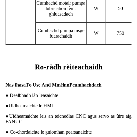
Cumhachd motair pumpa
lubrication fèin-
W
50
ghluasadach
Cumhachd pumpa uisge
W
750
fuarachaidh
Ro-ràdh rèiteachaidh
Nas fhasa
T
o
U
se
A
nd
M
mèinn
P
cumhachdach
● Dealbhadh làn-leasaichte
●Uidheamaichte le HMI
●Uidheamaichte leis an teicneòlas CNC agus servo as ùire aig
FANUC
● Co-chòrdaichte le gnìomhan pearsanaichte