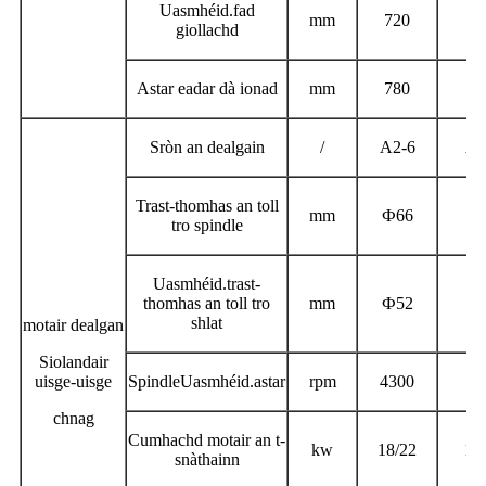
Uasmhéid.
fad
mm
720
6
giollachd
Astar eadar dà ionad
mm
780
7
Sròn an dealgain
/
A2-6
A2
Trast-thomhas an toll
mm
Ф
66
Ф
tro spindle
Uasmhéid.
trast-
thomhas an toll tro
mm
Ф
52
Ф
shlat
motair dealgan
Siolandair
uisge-uisge
Spindle
Uasmhéid.
astar
rpm
4300
43
chnag
Cumhachd motair an t-
kw
18/22
18
snàthainn