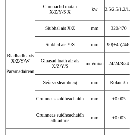
Cumhachd motair
kw
2.5/2.5/1.2/1.2
X/Z/Y/S X
Siubhal ais X/Z
mm
320/470
Siubhal ais Y/S
mm
90(
±
45)/440
Biadhadh axis
Gluasad luath air ais
X/Z/Y/W
mm/mion
24/24/8/24
X/Z/Y/S
Paramadairean
Seòrsa sleamhnag
mm
Rolair 35
Cruinneas suidheachaidh
mm
±0.005
Cruinneas suidheachaidh
mm
±
0.003
ath-aithris