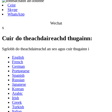
Ceist
Skype
WhatsApp
Wechat
x
Cuir do theachdaireachd thugainn:
Sgrìobh do theachdaireachd an seo agus cuir thugainn i
English
French
German
Portuguese
Spanish
Russian
Japanese
Korean
Arabic
Irish
Greek
Turkish
Italian