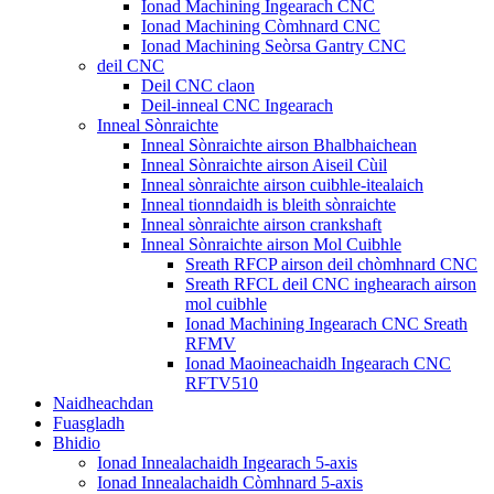
Ionad Machining Ingearach CNC
Ionad Machining Còmhnard CNC
Ionad Machining Seòrsa Gantry CNC
deil CNC
Deil CNC claon
Deil-inneal CNC Ingearach
Inneal Sònraichte
Inneal Sònraichte airson Bhalbhaichean
Inneal Sònraichte airson Aiseil Cùil
Inneal sònraichte airson cuibhle-itealaich
Inneal tionndaidh is bleith sònraichte
Inneal sònraichte airson crankshaft
Inneal Sònraichte airson Mol Cuibhle
Sreath RFCP airson deil chòmhnard CNC
Sreath RFCL deil CNC inghearach airson
mol cuibhle
Ionad Machining Ingearach CNC Sreath
RFMV
Ionad Maoineachaidh Ingearach CNC
RFTV510
Naidheachdan
Fuasgladh
Bhidio
Ionad Innealachaidh Ingearach 5-axis
Ionad Innealachaidh Còmhnard 5-axis