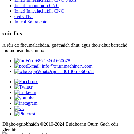
Ionad Innealachaidh CNC 5-axis
Ionad Tionndaidh CNC
Ionad Innealachaidh CNC
deil CNC
Inneal Sònraichte
cuir fios
A rèir do fheumalachdan, gnàthaich dhut, agus thoir dhut barrachd
thoraidhean luachmhor.
Fòn: +86 13661660678
E-mail: info@oturnmachinery.com
WhatsApp: +8613661660678
Dlighe-sgrìobhaidh ©2010-2024 Buidheann Oturn Gach còir
glèidhte.