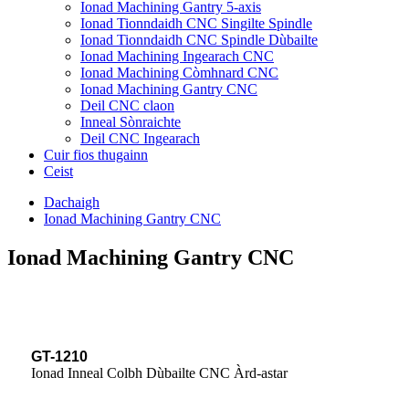
Ionad Machining Gantry 5-axis
Ionad Tionndaidh CNC Singilte Spindle
Ionad Tionndaidh CNC Spindle Dùbailte
Ionad Machining Ingearach CNC
Ionad Machining Còmhnard CNC
Ionad Machining Gantry CNC
Deil CNC claon
Inneal Sònraichte
Deil CNC Ingearach
Cuir fios thugainn
Ceist
Dachaigh
Ionad Machining Gantry CNC
Ionad Machining Gantry CNC
GT-1210
Ionad Inneal Colbh Dùbailte CNC Àrd-astar