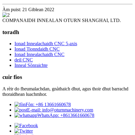
Àm puist: 21 Giblean 2022
COMPANAIDH INNEALAN OTURN SHANGHAI, LTD.
toradh
Ionad Innealachaidh CNC 5-axis
Ionad Tionndaidh CNC
Ionad Innealachaidh CNC
deil CNC
Inneal Sònraichte
cuir fios
A rèir do fheumalachdan, gnàthaich dhut, agus thoir dhut barrachd
thoraidhean luachmhor.
Fòn: +86 13661660678
E-mail: info@oturnmachinery.com
WhatsApp: +8613661660678