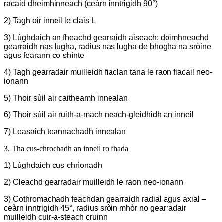
racaid dheimhinneach (ceàrn inntrigidh 90°)
2) Tagh oir inneil le clais L
3) Lùghdaich an fheachd gearraidh aiseach: doimhneachd
gearraidh nas lugha, radius nas lugha de bhogha na sròine
agus fearann ​​co-shìnte
4) Tagh gearradair muilleidh fiaclan tana le raon fiacail neo-
ionann
5) Thoir sùil air caitheamh innealan
6) Thoir sùil air ruith-a-mach neach-gleidhidh an inneil
7) Leasaich teannachadh innealan
3. Tha cus-chrochadh an inneil ro fhada
1) Lùghdaich cus-chrìonadh
2) Cleachd gearradair muilleidh le raon neo-ionann
3) Cothromachadh feachdan gearraidh radial agus axial –
ceàrn inntrigidh 45°, radius sròin mhòr no gearradair
muilleidh cuir-a-steach cruinn