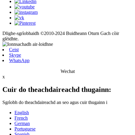
Dlighe-sgrìobhaidh ©2010-2024 Buidheann Oturn Gach còir
glèidhte.
Ceist
Skype
WhatsApp
Wechat
x
Cuir do theachdaireachd thugainn:
Sgrìobh do theachdaireachd an seo agus cuir thugainn i
English
French
German
Portuguese
Spanish