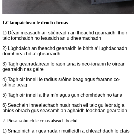
1.C
lampaichean le droch chruas
1) Dèan measadh air stiùireadh an fheachd gearraidh, thoir
taic iomchaidh no leasaich an uidheamachadh
2) Lùghdaich an fheachd gearraidh le bhith a’ lughdachadh
doimhneachd a’ ghearraidh
3) Tagh gearradairean le raon tana is neo-ionann le oirean
gearraidh nas géire
4) Tagh oir inneil le radius sròine beag agus fearann ​​co-
shìnte beag
5) Tagh oir inneil a tha mìn agus gun chòmhdach no tana
6) Seachain innealachadh nuair nach eil taic gu leòr aig a’
phìos obrach gus seasamh an aghaidh feachdan gearraidh
2. Pìosan-obrach le cruas aiseach bochd
1) Smaoinich air gearradair muilleidh a chleachdadh le clais