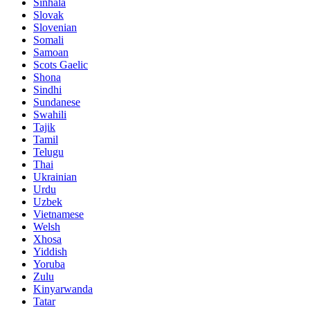
Sinhala
Slovak
Slovenian
Somali
Samoan
Scots Gaelic
Shona
Sindhi
Sundanese
Swahili
Tajik
Tamil
Telugu
Thai
Ukrainian
Urdu
Uzbek
Vietnamese
Welsh
Xhosa
Yiddish
Yoruba
Zulu
Kinyarwanda
Tatar