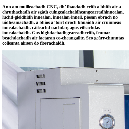
Ann am muilleachadh CNC, dh’ fhaodadh crith a bhith air a
chruthachadh air sgàth cuingealachaidhean
gearradh
innealan,
luchd-gleidhidh innealan, innealan-inneil, pìosan obrach no
uidheamachadh, a bhios a’ toirt droch bhuaidh air cruinneas
innealachaidh, càileachd uachdar, agus èifeachdas
innealachaidh. Gus lùghdachadh
gearradh
crith, feumar
beachdachadh air factaran co-cheangailte. Seo geàrr-chunntas
coileanta airson do fiosrachaidh.