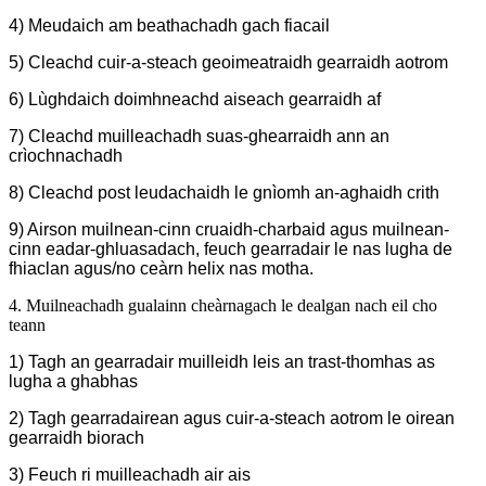
4) Meudaich am beathachadh gach fiacail
5) Cleachd cuir-a-steach geoimeatraidh gearraidh aotrom
6) Lùghdaich doimhneachd aiseach gearraidh af
7) Cleachd muilleachadh suas-ghearraidh ann an
crìochnachadh
8) Cleachd post leudachaidh le gnìomh an-aghaidh crith
9) Airson muilnean-cinn cruaidh-charbaid agus muilnean-
cinn eadar-ghluasadach, feuch gearradair le nas lugha de
fhiaclan agus/no ceàrn helix nas motha.
4. Muilneachadh gualainn cheàrnagach le dealgan nach eil cho
teann
1) Tagh an gearradair muilleidh leis an trast-thomhas as
lugha a ghabhas
2) Tagh gearradairean agus cuir-a-steach aotrom le oirean
gearraidh biorach
3) Feuch ri muilleachadh air ais