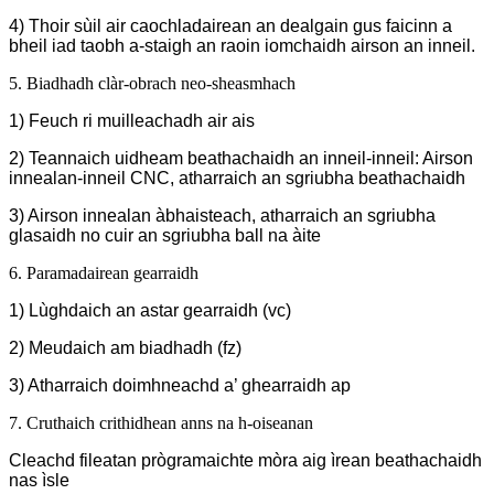
4) Thoir sùil air caochladairean an dealgain gus faicinn a
bheil iad taobh a-staigh an raoin iomchaidh airson an inneil.
5. Biadhadh clàr-obrach neo-sheasmhach
1) Feuch ri muilleachadh air ais
2) Teannaich uidheam beathachaidh an inneil-inneil: Airson
innealan-inneil CNC, atharraich an sgriubha beathachaidh
3) Airson innealan àbhaisteach, atharraich an sgriubha
glasaidh no cuir an sgriubha ball na àite
6. Paramadairean gearraidh
1) Lùghdaich an astar gearraidh (vc)
2) Meudaich am biadhadh (fz)
3) Atharraich doimhneachd a’ ghearraidh ap
7. Cruthaich crithidhean anns na h-oiseanan
Cleachd fileatan prògramaichte mòra aig ìrean beathachaidh
nas ìsle