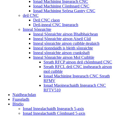
Ionad Machining Ingearach CNC
Ionad Machining Còmhnard CNC
Ionad Machining Seòrsa Gantry CNC
deil CNC
Deil CNC claon
Deil-inneal CNC Ingearach
Inneal Sònraichte
Inneal Sònraichte airson Bhalbhaichean
Inneal Sònraichte airson Aiseil Cùil
Inneal sònraichte airson cuibhle-itealaich
Inneal tionndaidh is bleith sònraichte
Inneal sònraichte airson crankshaft
Inneal Sònraichte airson Mol Cuibhle
Sreath RFCP airson deil chòmhnard CNC
Sreath RFCL deil CNC inghearach airson
mol cuibhle
Ionad Machining Ingearach CNC Sreath
RFMV
Ionad Maoineachaidh Ingearach CNC
RFTV510
Naidheachdan
Fuasgladh
Bhidio
Ionad Innealachaidh Ingearach 5-axis
Ionad Innealachaidh Còmhnard 5-axis