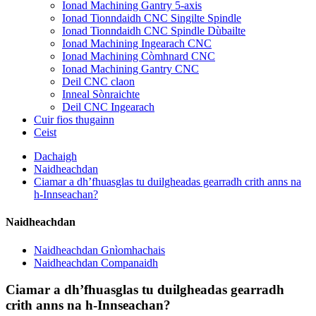
Ionad Machining Gantry 5-axis
Ionad Tionndaidh CNC Singilte Spindle
Ionad Tionndaidh CNC Spindle Dùbailte
Ionad Machining Ingearach CNC
Ionad Machining Còmhnard CNC
Ionad Machining Gantry CNC
Deil CNC claon
Inneal Sònraichte
Deil CNC Ingearach
Cuir fios thugainn
Ceist
Dachaigh
Naidheachdan
Ciamar a dh’fhuasglas tu duilgheadas gearradh crith anns na
h-Innseachan?
Naidheachdan
Naidheachdan Gnìomhachais
Naidheachdan Companaidh
Ciamar a dh’fhuasglas tu duilgheadas gearradh
crith anns na h-Innseachan?